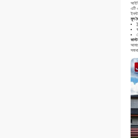
আইপি
এটি এ
ইনস্
মূল বৈ
ই
ব
হ
কাস্
আমাদে
সমাধ