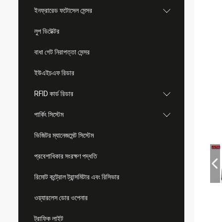
ইনফ্রারেড ফটোসেল সেন্সর
লুপ ডিটেক্টর
বাধা গেট নিরাপত্তা সেন্সর
ইউএইচএফ রিডার
RFID কার্ড রিডার
পার্কিং সিস্টেম
ভিজিটর ম্যানেজমেন্ট সিস্টেম
প্রবেশাধিকার সংরক্ষণ পদ্ধতি
রিমোট কন্ট্রোল ট্রান্সমিটার এবং রিসিভার
ওয়্যারলেস ডোর ওপেনার
ট্রাফিক লাইট