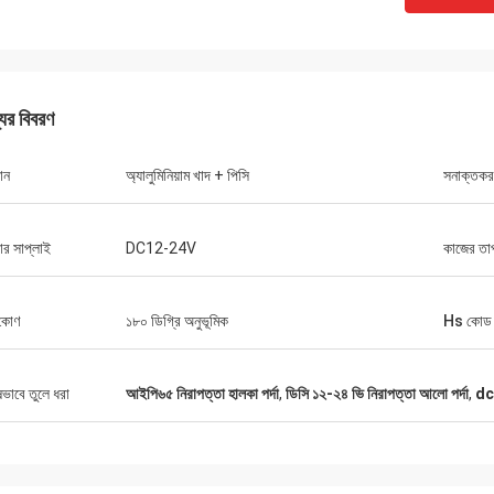
যের বিবরণ
ান
অ্যালুমিনিয়াম খাদ + পিসি
সনাক্তকর
বুরুক
্মান... আমি শুধু মনে করিয়ে দিলাম যে আমি তোমাকে
ার সাপ্লাই
DC12-24V
কাজের তাপ
রিনি... সবকিছু ঠিকঠাক হয়েছে আমরা ক্যাবলযুক্ত
ট কন্ট্রোল উভয়ই কাজ করেছি...তারা আইটেমটি পছন্দ
টি পরবর্তী 10 বছর ধরে ধরে ধরে থাকবে)
ন কোণ
১৮০ ডিগ্রি অনুভূমিক
Hs কোড
ষভাবে তুলে ধরা
আইপি৬৫ নিরাপত্তা হালকা পর্দা
,
ডিসি ১২-২৪ ভি নিরাপত্তা আলো পর্দা
,
dc1