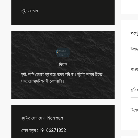
সুইচ বোতাম
পণ্
উপাদ
কিরান
হ্যালো নর
পাওয়
হ্যাঁ, আমি তোমার ব্যাপারে সন্দেহ করি না। জুটাই আমার চিনের
জানাতে পা
দ
সবচেয়ে আত্মবিশ্বাসী কোম্পানি।
এবং রিমো
করেছে (এ
ঘূর্ণ
বিশে
ব্যক্তি যোগাযোগ :
Norman
ফোন নম্বর :
19166271852