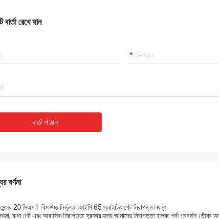
 বার্তা রেখে যান
বার্তা পাঠান
ের বর্ণনা
সেন্সর 20 সিএম 1 বিম উচ্চ নির্ভুলতা আইপি 65 স্লাইডিং গেট নিরাপত্তা জন্য
 দরজা, বাধা গেট এবং আবাসিক নিরাপত্তা সুরক্ষার জন্য আমাদের নিরাপত্তা হালকা পর্দা প্রবর্তন।তীব্