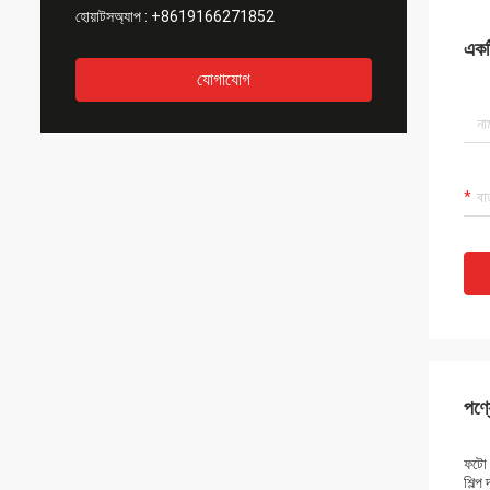
হোয়াটসঅ্যাপ :
+8619166271852
একটি
যোগাযোগ
পণ্য
ফটো 
শিল্প