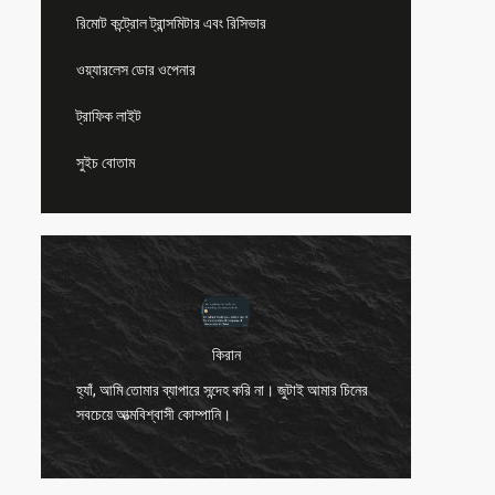
রিমোট কন্ট্রোল ট্রান্সমিটার এবং রিসিভার
ওয়্যারলেস ডোর ওপেনার
ট্রাফিক লাইট
সুইচ বোতাম
কিরান
হ্যালো নর
হ্যাঁ, আমি তোমার ব্যাপারে সন্দেহ করি না। জুটাই আমার চিনের
জানাতে পা
দ
সবচেয়ে আত্মবিশ্বাসী কোম্পানি।
এবং রিমো
করেছে (এ