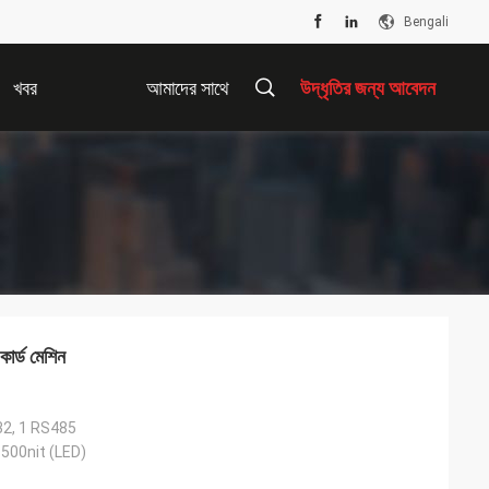
Bengali
খবর
আমাদের সাথে
উদ্ধৃতির জন্য আবেদন
যোগাযোগ করুন
কার্ড মেশিন
32, 1 RS485
1500nit (LED)