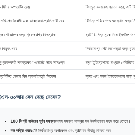
 মিটার অপারেটিং রেঞ্জ
বিস্তৃত কভারেজ প্রদান করে, এটি ব
মাছি-প্রতিরোধী এবং আবহাওয়া-প্রতিরোধী ঘের
বিভিন্ন পরিবেশগত অবস্থার মধ্যে ন
জ সেটআপের জন্য শ্রবণযোগ্য ফিডব্যাক
ব্যাটারি-নিম্ন সূচক দিয়ে ইনস্টলে
 বিদ্যুৎ খরচ
নির্ভরযোগ্য গেট নিরাপত্তা জন্য বৃহত
ুপ্রবেশকারী সনাক্তকরণ এলার্মের সাথে সামঞ্জস্য
মসৃণ ইন্টিগ্রেশনের মাধ্যমে পেরিমিট
্তর্নির্মিত লেজার বিম অ্যালাইনমেন্ট সিস্টেম
দ্রুত এবং সহজ ইনস্টলেশনের জন্য সু
এস-৩০আর কেন বেছে নেবেন?
180 ডিগ্রী বাইরের ঘূর্ণন সমন্বয়ঃ
সহজ সমন্বয় সমন্বয় সহ ইনস্টলেশন সহজ করে তোলে।
কম শক্তি খরচঃ
এটি নির্ভরযোগ্য অপারেশন এবং ব্যাটারির দীর্ঘায়ু নিশ্চিত করে।