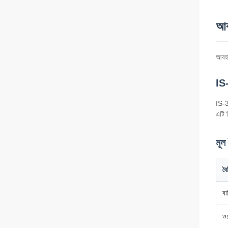
আব
আবহা
IS-
IS-3
এটি 
মূল 
বৈশ
বা
ওয