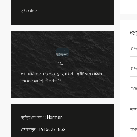
সুইচ বোতাম
পণ্
রিসি
কিরান
হ্যালো নর
রিসিভ
হ্যাঁ, আমি তোমার ব্যাপারে সন্দেহ করি না। জুটাই আমার চিনের
জানাতে পা
দ
সবচেয়ে আত্মবিশ্বাসী কোম্পানি।
এবং রিমো
করেছে (এ
নির্দি
আকা
ব্যক্তি যোগাযোগ :
Norman
ফোন নম্বর :
19166271852
বিশে