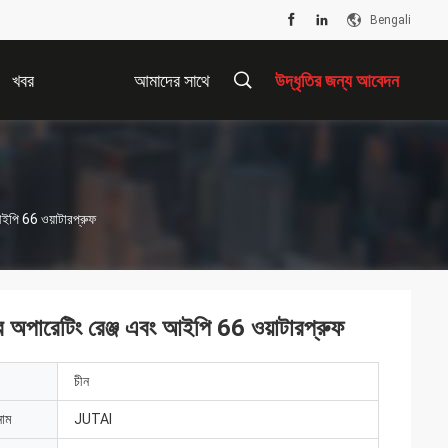
Bengali
খবর
আমাদের সাথে
উদ্ধৃতির জন্য আবেদন
যোগাযোগ করুন
আইপি 66 ওয়াটারপ্রুফ
র অপারেটিং রেঞ্জ এবং আইপি 66 ওয়াটারপ্রুফ
চীন
নাম
JUTAI