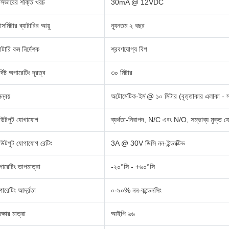
সিভারের শক্তি খরচ
30mA @ 12VDC
রান্সমিটার ব্যাটারির আয়ু
ন্যূনতম ২ বছর
যাটারি কম নির্দেশক
শ্রবণযোগ্য বিপ
র্দিষ্ট অপারেটিং দূরত্ব
৩০ মিটার
ন্বয়
অটোমেটিক-ইম'@ ১০ মিটার (বৃত্তাকার এলাকা - সমা
উটপুট যোগাযোগ
ব্যর্থতা-নিরাপদ, N/C এবং N/O, সম্ভাব্য মুক্ত 
উটপুট যোগাযোগ রেটিং
3A @ 30V ডিসি নন-ইন্ডাক্টিভ
ারেটিং তাপমাত্রা
-২০°সি - +৬০°সি
ারেটিং আর্দ্রতা
০-৯০% নন-কন্ডেনসিং
রক্ষার মাত্রা
আইপি ৬৬