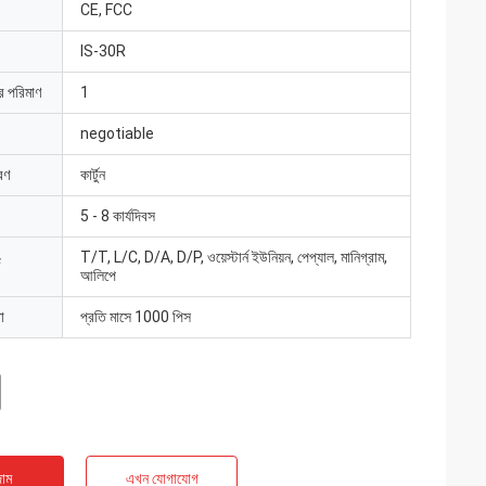
CE, FCC
IS-30R
ার পরিমাণ
1
negotiable
রণ
কার্টুন
5 - 8 কার্যদিবস
T/T, L/C, D/A, D/P, ওয়েস্টার্ন ইউনিয়ন, পেপ্যাল, মানিগ্রাম,
আলিপে
া
প্রতি মাসে 1000 পিস
াম
এখন যোগাযোগ