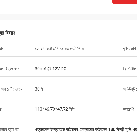
যের বিবরণ
ভার
১২-২৪ ভোল্ট এসি ১২-৩০ ভোল্ট ডিসি
ঘূর্ণন কোণ
বুরুক
্মান... আমি শুধু মনে করিয়ে দিলাম যে আমি তোমাকে
ার বিদ্যুৎ খরচ
30mA @ 12V DC
ট্রান্সমিটা
রিনি... সবকিছু ঠিকঠাক হয়েছে আমরা ক্যাবলযুক্ত
ট কন্ট্রোল উভয়ই কাজ করেছি...তারা আইটেমটি পছন্দ
টি পরবর্তী 10 বছর ধরে ধরে ধরে থাকবে)
ষ্ট অপারেটিং দূরত্ব
30মি
আউটপুট 
র
113*46.79*47.72 মিমি
জলরোধী
ষভাবে তুলে ধরা
ওয়্যারলেস ইনফ্রারেড ফটোসেল
,
ইনফ্রারেড ফটোসেল 180 ডিগ্রী ঘূর্ণন
,
ওয