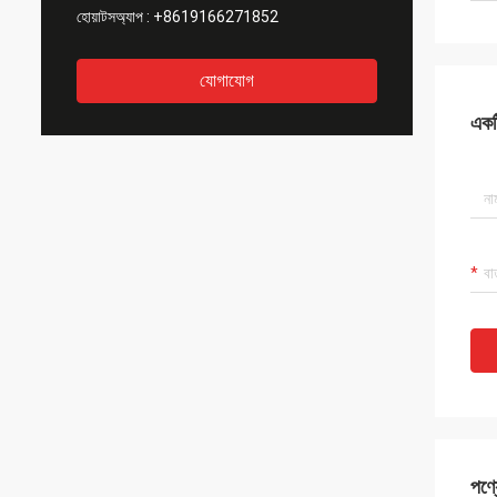
হোয়াটসঅ্যাপ :
+8619166271852
যোগাযোগ
একটি
পণ্য