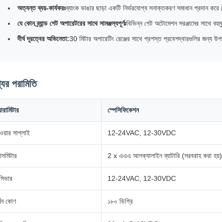
অত্যন্ত ব্যয়-কার্যকরঃ
ব্যাংক ভাঙার ছাড়া একটি নির্ভরযোগ্য সনাক্তকরণ সমাধান প্রদান করে
যে কোন ব্র্যান্ড গেট অপারেটরের সাথে সামঞ্জস্যপূর্ণঃ
বিভিন্ন গেট অটোমেশন সরঞ্জামের সাথে বহুমু
দীর্ঘ দূরত্বের অভিনেতা:
30 মিটার অপারেটিং রেঞ্জের সাথে প্রশস্ত প্রবেশদ্বারগুলির জন্য উ
যের পরামিতি
যারামিটার
স্পেসিফিকেশন
ওয়ার সাপ্লাই
12-24VAC, 12-30VDC
রান্সমিটার
2 x এএএ আলক্যালাইন ব্যাটারি (সরবরাহ করা হয়)
সিভার
12-24VAC, 12-30VDC
র্ণন কোণ
১৮০ ডিগ্রি