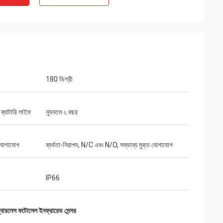
180 ডিগ্রী
র ব্যাটারি লাইফ
ন্যূনতম ২ বছর
যোগাযোগ
ব্যর্থতা-নিরাপদ, N/C এবং N/O, সম্ভাব্য মুক্ত যোগাযোগ
IP66
়্যারলেস ফটোসেল ইনফ্রারেড সেন্সর