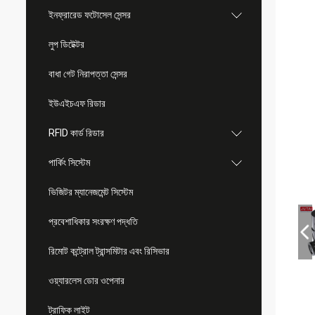
ইনফ্রারেড ফটোসেল সেন্সর
লুপ ডিটেক্টর
বাধা গেট নিরাপত্তা সেন্সর
ইউএইচএফ রিডার
RFID কার্ড রিডার
পার্কিং সিস্টেম
ভিজিটর ম্যানেজমেন্ট সিস্টেম
প্রবেশাধিকার সংরক্ষণ পদ্ধতি
রিমোট কন্ট্রোল ট্রান্সমিটার এবং রিসিভার
ওয়্যারলেস ডোর ওপেনার
ট্রাফিক লাইট